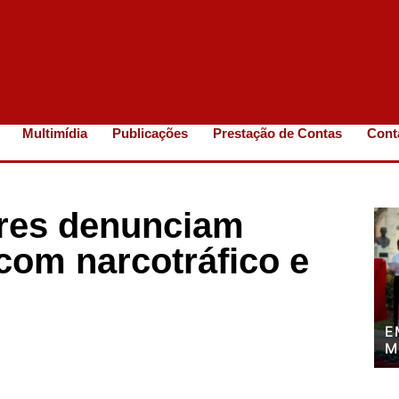
Multimídia
Publicações
Prestação de Contas
Cont
ores denunciam
com narcotráfico e
E
M
P
P