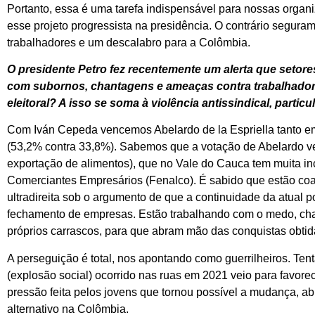
Portanto, essa é uma tarefa indispensável para nossas organ
esse projeto progressista na presidência. O contrário segura
trabalhadores e um descalabro para a Colômbia.
O presidente Petro fez recentemente um alerta que setore
com subornos, chantagens e ameaças contra trabalhadore
eleitoral? A isso se soma à violência antissindical, parti
Com Iván Cepeda vencemos Abelardo de la Espriella tanto e
(53,2% contra 33,8%). Sabemos que a votação de Abelardo ve
exportação de alimentos), que no Vale do Cauca tem muita i
Comerciantes Empresários (Fenalco). É sabido que estão coa
ultradireita sob o argumento de que a continuidade da atual po
fechamento de empresas. Estão trabalhando com o medo, ch
próprios carrascos, para que abram mão das conquistas obtida
A perseguição é total, nos apontando como guerrilheiros. Tent
(explosão social) ocorrido nas ruas em 2021 veio para favorec
pressão feita pelos jovens que tornou possível a mudança, 
alternativo na Colômbia.