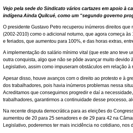
Vejo pela sede do Sindicato vários cartazes em apoio à c
indígena Ainda Quilcué, como um “segundo governo progr
O presidente Gustavo Petro recuperou inúmeros direitos que 
(2002-2010) como o adicional noturno, que agora começa às 
e feriados, que aumentou para 100%, e das horas extras, ent
A implementação do salário mínimo vital (que este ano teve u
outra conquista, algo que não se pôde avançar muito devido à
Legislativo, assim como impuseram obstáculos em relação à 
Apesar disso, houve avanços com o direito ao protesto e à gre
dos trabalhadores, pois havia inúmeros problemas nessa situ
Acreditamos que conseguimos progredir e daí a necessidade, 
trabalhadores, garantirmos a continuidade desse processo, a
Na recente disputa democrática para as eleições do Congress
aumentou de 20 para 25 senadores e de 29 para 42 na Câmara
Legislativo, poderemos ter mais incidência no cotidiano, nos