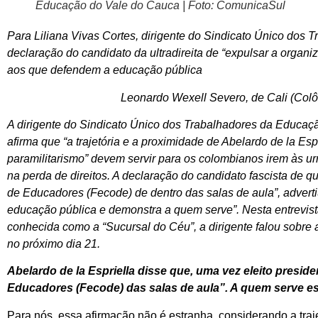
Educação do Vale do Cauca | Foto: ComunicaSul
Para Liliana Vivas Cortes, dirigente do Sindicato Único dos
declaração do candidato da ultradireita de “expulsar a organ
aos que defendem a educação pública
Leonardo Wexell Severo, de Cali (Colô
A dirigente do Sindicato Único dos Trabalhadores da Educaçã
afirma que “a trajetória e a proximidade de Abelardo de la Espr
paramilitarismo” devem servir para os colombianos irem às urn
na perda de direitos. A declaração do candidato fascista de 
de Educadores (Fecode) de dentro das salas de aula”, advert
educação pública e demonstra a quem serve”. Nesta entrevista
conhecida como a “Sucursal do Céu”, a dirigente falou sobre
no próximo dia 21.
Abelardo de la Espriella disse que, uma vez eleito presi
Educadores (Fecode) das salas de aula”. A quem serve es
Para nós, essa afirmação não é estranha, considerando a traj