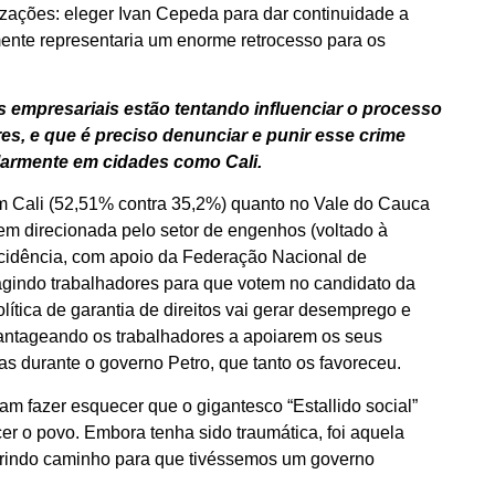
izações: eleger Ivan Cepeda para dar continuidade a
mente representaria um enorme retrocesso para os
s empresariais estão tentando influenciar o processo
s, e que é preciso denunciar e punir esse crime
cularmente em cidades como Cali.
m Cali (52,51% contra 35,2%) quanto no Vale do Cauca
m direcionada pelo setor de engenhos (voltado à
ncidência, com apoio da Federação Nacional de
gindo trabalhadores para que votem no candidato da
lítica de garantia de direitos vai gerar desemprego e
antageando os trabalhadores a apoiarem os seus
s durante o governo Petro, que tanto os favoreceu.
am fazer esquecer que o gigantesco “Estallido social”
er o povo. Embora tenha sido traumática, foi aquela
abrindo caminho para que tivéssemos um governo