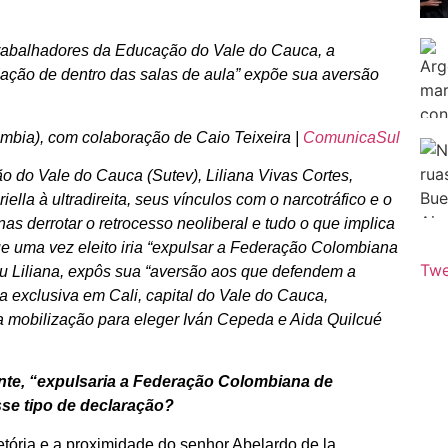
 Trabalhadores da Educação do Vale do Cauca, a
ização de dentro das salas de aula” expõe sua aversão
mbia), com colaboração de Caio Teixeira |
ComunicaSul
o do Vale do Cauca (Sutev), Liliana Vivas Cortes,
iella à ultradireita, seus vínculos com o narcotráfico e o
as derrotar o retrocesso neoliberal e tudo o que implica
que uma vez eleito iria “expulsar a Federação Colombiana
Twe
iu Liliana, expôs sua “aversão aos que defendem a
 exclusiva em Cali, capital do Vale do Cauca,
 a mobilização para eleger Iván Cepeda e Aida Quilcué
dente, “expulsaria a Federação Colombiana de
se tipo de declaração?
etória e a proximidade do senhor Abelardo de la