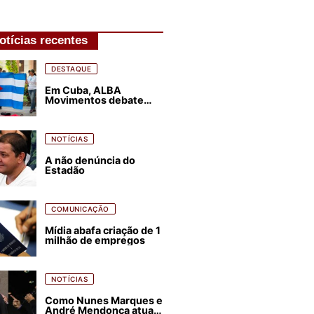
otícias recentes
DESTAQUE
Em Cuba, ALBA
Movimentos debate
plano de luta para os
próximos quatro anos
NOTÍCIAS
A não denúncia do
Estadão
COMUNICAÇÃO
Mídia abafa criação de 1
milhão de empregos
NOTÍCIAS
Como Nunes Marques e
André Mendonça atuam