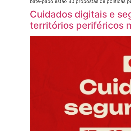
bate-papo estão 80 propostas de políticas p
Cuidados digitais e se
territórios periféricos 