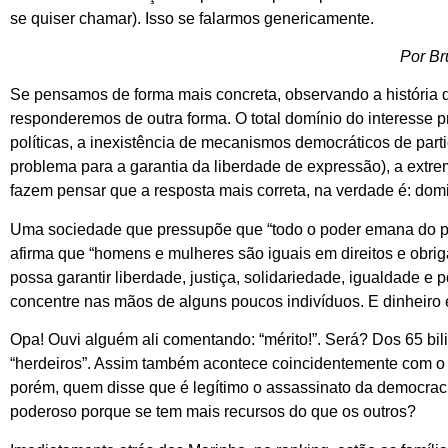
se quiser chamar). Isso se falarmos genericamente.
Por Br
Se pensamos de forma mais concreta, observando a história d
responderemos de outra forma. O total domínio do interesse pri
políticas, a inexistência de mecanismos democráticos de part
problema para a garantia da liberdade de expressão), a extr
fazem pensar que a resposta mais correta, na verdade é: do
Uma sociedade que pressupõe que “todo o poder emana do povo”
afirma que “homens e mulheres são iguais em direitos e obrig
possa garantir liberdade, justiça, solidariedade, igualdade e p
concentre nas mãos de alguns poucos indivíduos. E dinheiro 
Opa! Ouvi alguém ali comentando: “mérito!”. Será? Dos 65 bili
“herdeiros”. Assim também acontece coincidentemente com o t
porém, quem disse que é legítimo o assassinato da democraci
poderoso porque se tem mais recursos do que os outros?