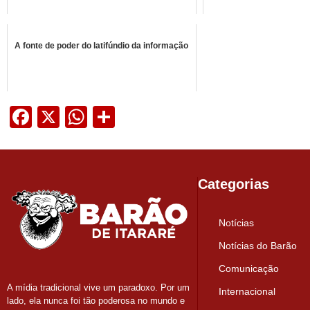
A fonte de poder do latifúndio da informação
Facebook
X
WhatsApp
Share
Categorias
Notícias
Notícias do Barão
Comunicação
A mídia tradicional vive um paradoxo. Por um
Internacional
lado, ela nunca foi tão poderosa no mundo e