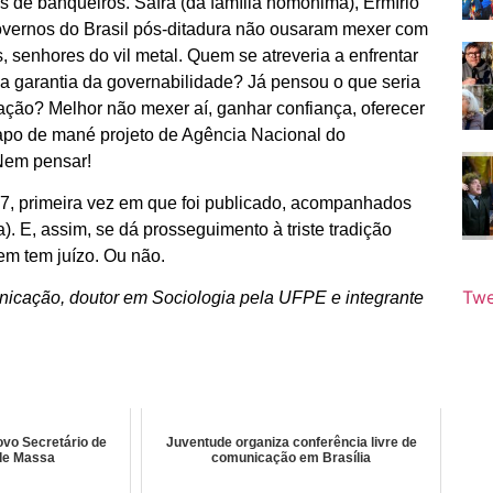
as de banqueiros. Safra (da família homônima), Ermírio
governos do Brasil pós-ditadura não ousaram mexer com
 senhores do vil metal. Quem se atreveria a enfrentar
 garantia da governabilidade? Já pensou o que seria
ção? Melhor não mexer aí, ganhar confiança, oferecer
papo de mané projeto de Agência Nacional do
Nem pensar!
87, primeira vez em que foi publicado, acompanhados
 E, assim, se dá prosseguimento à triste tradição
em tem juízo. Ou não.
Twe
unicação, doutor em Sociologia pela UFPE e integrante
ovo Secretário de
Juventude organiza conferência livre de
de Massa
comunicação em Brasília