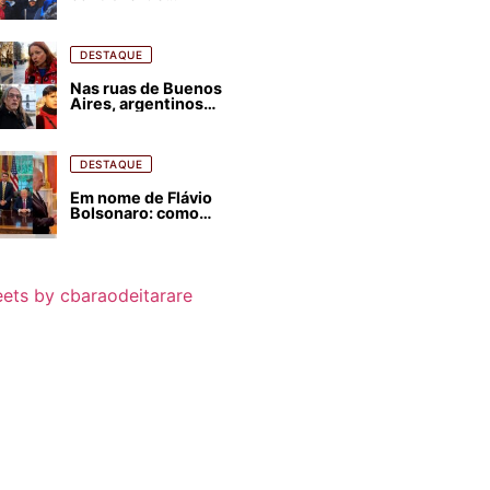
estrangeirização de
terras, condenam
despejos e incêndios
florestais
DESTAQUE
Nas ruas de Buenos
Aires, argentinos
opinam sobre
agressões de Milei
contra o Brasil
DESTAQUE
Em nome de Flávio
Bolsonaro: como
Trump, Milei,
Netanyahu e big techs
já interferem nas
eleições no Brasil
ets by cbaraodeitarare