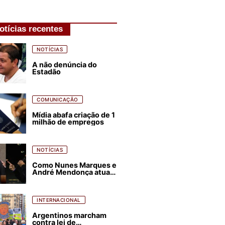
otícias recentes
NOTÍCIAS
A não denúncia do
Estadão
COMUNICAÇÃO
Mídia abafa criação de 1
milhão de empregos
NOTÍCIAS
Como Nunes Marques e
André Mendonça atuam
para favorecer Flávio
Bolsonaro e abastecer
ódio contra Lula
INTERNACIONAL
Argentinos marcham
contra lei de