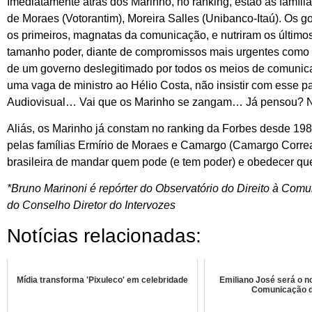
Imediatamente atrás dos Marinho, no ranking, estão as famíli
de Moraes (Votorantim), Moreira Salles (Unibanco-Itaú). Os 
os primeiros, magnatas da comunicação, e nutriram os últimos,
tamanho poder, diante de compromissos mais urgentes como a
de um governo deslegitimado por todos os meios de comunica
uma vaga de ministro ao Hélio Costa, não insistir com esse 
Audiovisual… Vai que os Marinho se zangam… Já pensou? 
Aliás, os Marinho já constam no ranking da Forbes desde 19
pelas famílias Ermírio de Moraes e Camargo (Camargo Correa).
brasileira de mandar quem pode (e tem poder) e obedecer qu
*Bruno Marinoni é repórter do Observatório do Direito à Com
do Conselho Diretor do Intervozes
Notícias relacionadas:
Mídia transforma 'Pixuleco' em celebridade
Emiliano José será o n
Comunicação 