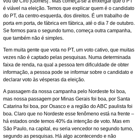
vou de Ciro [Gomes]’. Mas começa-se a enxergar que o PT
é viável na eleição. Temos que explicar quem é o candidato
do PT, da centro-esquerda, dos direitos. É um trabalho de
porta em porta, de fábrica em fábrica, até o dia 7 de outubro.
Se formos para o segundo turno, começa outra campanha,
que também não é simples.
Tem muita gente que vota no PT, um voto cativo, que muitas
vezes não é captado pelas pesquisas. Numa determinada
faixa de renda, na qual a pessoa tem dificuldade de obter
informação, a pessoa pode se informar sobre o candidato e
declarar voto às vésperas da eleição.
A passagem da nossa campanha pelo Nordeste foi boa,
mas nossa passagem por Minas Gerais foi boa, por Santa
Catarina foi boa, por Osasco e a região do ABC paulista foi
boa. Claro que no Nordeste esse fenômeno está na frente –
há estados onde temos 40% da intenção de voto. Mas em
São Paulo, na capital, eu seria vencedor no segundo turno,
segundo as pesquisas. Há algo acontecendo e não