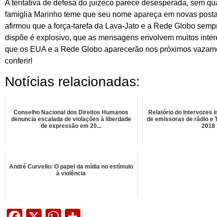
A tentativa de defesa do juizeco parece desesperada, sem qu
famiglia Marinho teme que seu nome apareça em novas postag
afirmou que a força-tarefa da Lava-Jato e a Rede Globo semp
dispõe é explosivo, que as mensagens envolvem muitos interes
que os EUA e a Rede Globo aparecerão nos próximos vazamen
conferir!
Notícias relacionadas:
Conselho Nacional dos Direitos Humanos
Relatório do Intervozes 
denuncia escalada de violações à liberdade
de emissoras de rádio e 
de expressão em 20...
2018
André Curvello: O papel da mídia no estímulo
à violência
Facebook
X
WhatsApp
Share