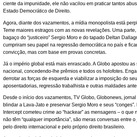
ciente da impunidade, ele não vacilou em praticar tantos abu
Estado Democrático de Direito.
Agora, diante dos vazamentos, a mídia monopolista está perpl
Teme maiores estragos com as novas revelações. Uma parte, 
bagaço do “justiceiro” Sergio Moro e do tapado Deltan Dallagn
cumpriram seu papel na regressão democrática no país e fic
convicção, mas com base em provas concretas.
Já o império global está mais enrascado. A Globo apostou as
nacional, concedendo-lhe prêmios e todos os holofotes. Enga
derrotar as forças de esquerda e viabilizar a imposição do seu 
aposentadorias, regressão trabalhista e outras maldades ant
Desde o início dos vazamentos, TV Globo, Globonews, jornal 
blindar a Lava-Jato e preservar Sergio Moro e seus “conges”.
Intercept cometeu crime ao “hackear” as mensagens – o que n
não têm “qualquer importância”, são meras conversas entre o 
pelo direito internacional e pelo próprio direito brasileiro.