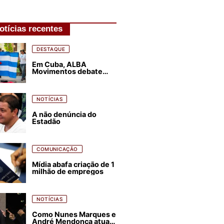
otícias recentes
DESTAQUE
Em Cuba, ALBA
Movimentos debate
plano de luta para os
próximos quatro anos
NOTÍCIAS
A não denúncia do
Estadão
COMUNICAÇÃO
Mídia abafa criação de 1
milhão de empregos
NOTÍCIAS
Como Nunes Marques e
André Mendonça atuam