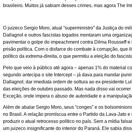
brasileiro. Muitos já sabiam desses crimes, mas agora The Int
O juizeco Sergio Moro, atual “superministro” da Justiça do mil
Dallagnol e outros fascistas togados montaram uma organizaç
pavimentar o golpe do impeachment contra Dilma Rousseff e i
prisão política. Com o disfarce do combate à corrupção, que il
político da extrema-direita, o que permitiu a eleição do fascis
Pelo que veio à público até agora – apenas 1% do material c
segundo antecipa o site Intercept – já dava para mandar puni
Dallagnol; dar imediata ordem de soltura ao ex-presidente Lul
das eleições de outubro passado. Mas nada disso vai ocorrer 
Exceção, onde impera o abuso de autoridade e a manipulaçã
Além de abalar Sergio Moro, seus “conges” e os bolsominions,
no Brasil. A relação promíscua entre o Partido da Lava-Jato e 
produzir o atual retrocesso político no país. Sem a mídia fal
um juizeco insignificante do interior do Paraná. Ele sabia di