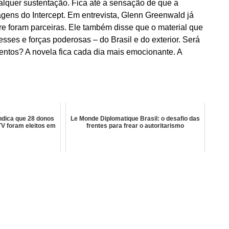
alquer sustentação. Fica até a sensação de que a
ens do Intercept. Em entrevista, Glenn Greenwald já
re foram parceiras. Ele também disse que o material que
ses e forças poderosas – do Brasil e do exterior. Será
tos? A novela fica cada dia mais emocionante. A
indica que 28 donos
Le Monde Diplomatique Brasil: o desafio das
TV foram eleitos em
frentes para frear o autoritarismo