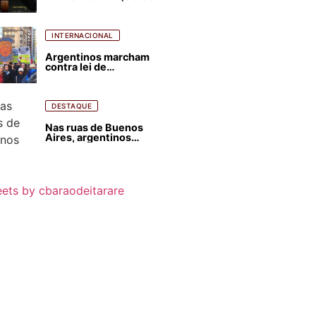
para favorecer Flávio
Bolsonaro e abastecer
ódio contra Lula
INTERNACIONAL
Argentinos marcham
contra lei de
estrangeirização de
terras, condenam
despejos e incêndios
florestais
DESTAQUE
Nas ruas de Buenos
Aires, argentinos
opinam sobre
agressões de Milei
contra o Brasil
ets by cbaraodeitarare