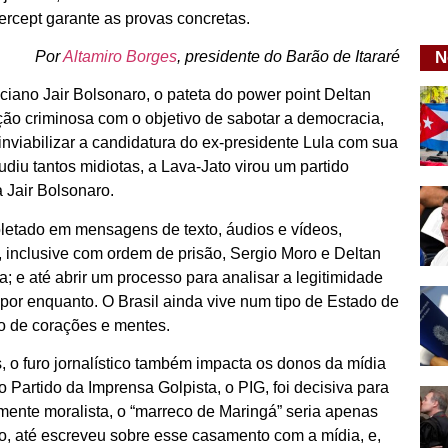
ercept garante as provas concretas.
Por
Altamiro Borges
, presidente do Barão de Itararé
N
iciano Jair Bolsonaro, o pateta do power point Deltan
ão criminosa com o objetivo de sabotar a democracia,
nviabilizar a candidatura do ex-presidente Lula com sua
udiu tantos midiotas, a Lava-Jato virou um partido
ta Jair Bolsonaro.
oletado em mensagens de texto, áudios e vídeos,
r, inclusive com ordem de prisão, Sergio Moro e Deltan
a; e até abrir um processo para analisar a legitimidade
por enquanto. O Brasil ainda vive num tipo de Estado de
o de corações e mentes.
 o furo jornalístico também impacta os donos da mídia
o Partido da Imprensa Golpista, o PIG, foi decisiva para
samente moralista, o “marreco de Maringá” seria apenas
sso, até escreveu sobre esse casamento com a mídia, e,