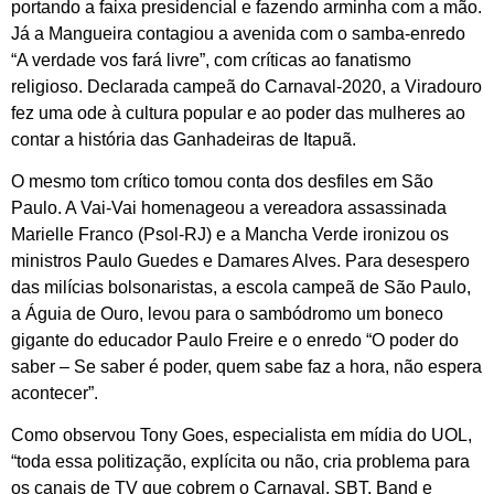
portando a faixa presidencial e fazendo arminha com a mão.
Já a Mangueira contagiou a avenida com o samba-enredo
“A verdade vos fará livre”, com críticas ao fanatismo
religioso. Declarada campeã do Carnaval-2020, a Viradouro
fez uma ode à cultura popular e ao poder das mulheres ao
contar a história das Ganhadeiras de Itapuã.
O mesmo tom crítico tomou conta dos desfiles em São
Paulo. A Vai-Vai homenageou a vereadora assassinada
Marielle Franco (Psol-RJ) e a Mancha Verde ironizou os
ministros Paulo Guedes e Damares Alves. Para desespero
das milícias bolsonaristas, a escola campeã de São Paulo,
a Águia de Ouro, levou para o sambódromo um boneco
gigante do educador Paulo Freire e o enredo “O poder do
saber – Se saber é poder, quem sabe faz a hora, não espera
acontecer”.
Como observou Tony Goes, especialista em mídia do UOL,
“toda essa politização, explícita ou não, cria problema para
os canais de TV que cobrem o Carnaval. SBT, Band e