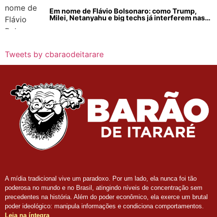
Em nome de Flávio Bolsonaro: como Trump,
Milei, Netanyahu e big techs já interferem nas
eleições no Brasil
Tweets by cbaraodeitarare
A mídia tradicional vive um paradoxo. Por um lado, ela nunca foi tão
poderosa no mundo e no Brasil, atingindo níveis de concentração sem
precedentes na história. Além do poder econômico, ela exerce um brutal
poder ideológico: manipula informações e condiciona comportamentos.
Leia na íntegra