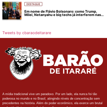
DESTAQUE
Em nome de Flávio Bolsonaro: como Trump,
Milei, Netanyahu e big techs já interferem nas
eleições no Brasil
Tweets by cbaraodeitarare
A mídia tradicional vive um paradoxo. Por um lado, ela nunca foi tão
poderosa no mundo e no Brasil, atingindo níveis de concentração sem
precedentes na história. Além do poder econômico, ela exerce um brutal