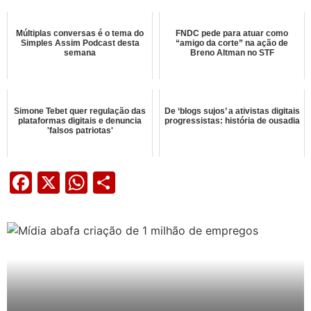
Múltiplas conversas é o tema do
FNDC pede para atuar como
Simples Assim Podcast desta
“amigo da corte” na ação de
semana
Breno Altman no STF
Simone Tebet quer regulação das
De ‘blogs sujos’ a ativistas digitais
plataformas digitais e denuncia
progressistas: história de ousadia
'falsos patriotas'
Facebook
X
WhatsApp
Share