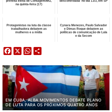
prefeita eleita de Contagem/MG,
descontrolada' no dia 13/3, em SP
na quinta-feira (17)
Protagonistas na luta da classe
Cynara Menezes, Paulo Salvador
trabalhadora debatem as
e Dimas Roque debatem as
mulheres e a mídia
políticas de comunicação de Lula
e da Secom
Facebook
X
WhatsApp
Share
EM CUBA, ALBA MOVIMENTOS DEBATE PLANO
DE LUTA PARA OS PRÓXIMOS QUATRO ANOS