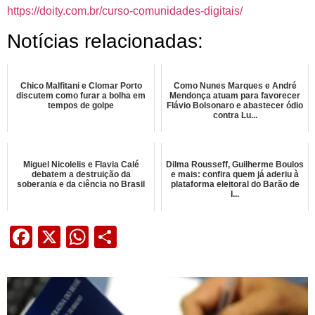
https://doity.com.br/curso-comunidades-digitais/
Notícias relacionadas:
Chico Malfitani e Clomar Porto
Como Nunes Marques e André
discutem como furar a bolha em
Mendonça atuam para favorecer
tempos de golpe
Flávio Bolsonaro e abastecer ódio
contra Lu...
Miguel Nicolelis e Flavia Calé
Dilma Rousseff, Guilherme Boulos
debatem a destruição da
e mais: confira quem já aderiu à
soberania e da ciência no Brasil
plataforma eleitoral do Barão de
I...
Facebook
X
WhatsApp
Share