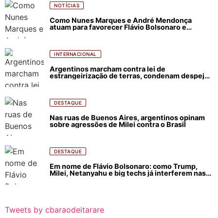
NOTÍCIAS
Como Nunes Marques e André Mendonça
atuam para favorecer Flávio Bolsonaro e
abastecer ódio contra Lula
INTERNACIONAL
Argentinos marcham contra lei de
estrangeirização de terras, condenam despejos
e incêndios florestais
DESTAQUE
Nas ruas de Buenos Aires, argentinos opinam
sobre agressões de Milei contra o Brasil
DESTAQUE
Em nome de Flávio Bolsonaro: como Trump,
Milei, Netanyahu e big techs já interferem nas
eleições no Brasil
Tweets by cbaraodeitarare