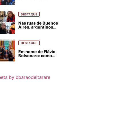
estrangeirização de
terras, condenam
despejos e incêndios
florestais
DESTAQUE
Nas ruas de Buenos
Aires, argentinos
opinam sobre
agressões de Milei
contra o Brasil
DESTAQUE
Em nome de Flávio
Bolsonaro: como
Trump, Milei,
Netanyahu e big techs
já interferem nas
eleições no Brasil
ets by cbaraodeitarare