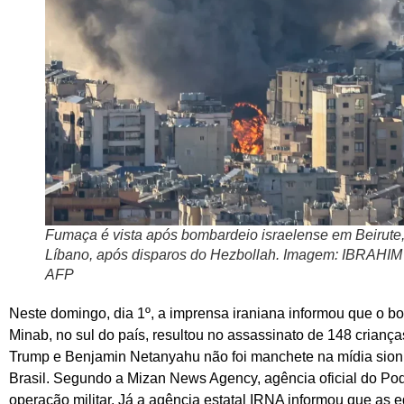
Fumaça é vista após bombardeio israelense em Beirute
Líbano, após disparos do Hezbollah. Imagem: IBRAHI
AFP
Neste domingo, dia 1º, a imprensa iraniana informou que o b
Minab, no sul do país, resultou no assassinato de 148 criança
Trump e Benjamin Netanyahu não foi manchete na mídia sionis
Brasil. Segundo a Mizan News Agency, agência oficial do Poder
operação militar. Já a agência estatal IRNA informou que as