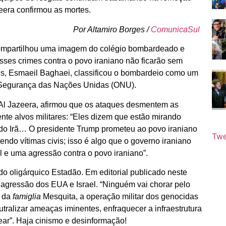
eera confirmou as mortes.
Por Altamiro Borges /
ComunicaSul
 compartilhou uma imagem do colégio bombardeado e
sses crimes contra o povo iraniano não ficarão sem
res, Esmaeil Baghaei, classificou o bombardeio como um
e Segurança das Nações Unidas (ONU).
a Al Jazeera, afirmou que os ataques desmentem as
nte alvos militares: “Eles dizem que estão mirando
o do Irã… O presidente Trump prometeu ao povo iraniano
Twe
do vítimas civis; isso é algo que o governo iraniano
l e uma agressão contra o povo iraniano”.
o oligárquico Estadão. Em editorial publicado neste
a agressão dos EUA e Israel. “Ninguém vai chorar pelo
o da
famiglia
Mesquita, a operação militar dos genocidas
alizar ameaças iminentes, enfraquecer a infraestrutura
ear”. Haja cinismo e desinformação!