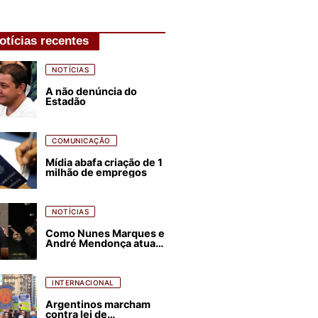
otícias recentes
NOTÍCIAS
A não denúncia do
Estadão
COMUNICAÇÃO
Mídia abafa criação de 1
milhão de empregos
NOTÍCIAS
Como Nunes Marques e
André Mendonça atuam
para favorecer Flávio
Bolsonaro e abastecer
ódio contra Lula
INTERNACIONAL
Argentinos marcham
contra lei de