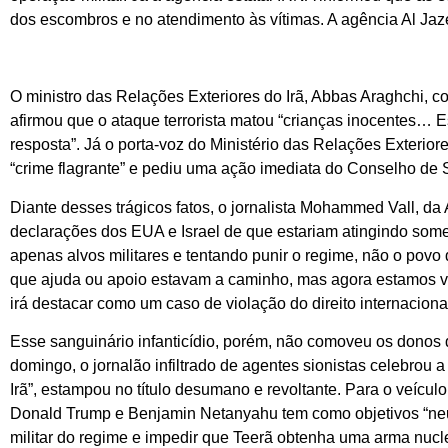
dos escombros e no atendimento às vítimas. A agência Al Jaz
O ministro das Relações Exteriores do Irã, Abbas Araghchi,
afirmou que o ataque terrorista matou “crianças inocentes… E
resposta”. Já o porta-voz do Ministério das Relações Exterio
“crime flagrante” e pediu uma ação imediata do Conselho d
Diante desses trágicos fatos, o jornalista Mohammed Vall, d
declarações dos EUA e Israel de que estariam atingindo some
apenas alvos militares e tentando punir o regime, não o pov
que ajuda ou apoio estavam a caminho, mas agora estamos ven
irá destacar como um caso de violação do direito internaciona
Esse sanguinário infanticídio, porém, não comoveu os donos d
domingo, o jornalão infiltrado de agentes sionistas celebrou 
Irã”, estampou no título desumano e revoltante. Para o veícul
Donald Trump e Benjamin Netanyahu tem como objetivos “neutr
militar do regime e impedir que Teerã obtenha uma arma nucl