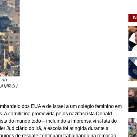
N
, no
M AMRO /
ombardeio dos EUA e de Israel a um colégio feminino em
s. A carnificina promovida pelos nazifascista Donald
ta do mundo todo – incluindo a imprensa vira-lata do
 Judiciário do Irã, a escola foi atingida durante a
 equipes de resgate continuam trabalhando na remoção