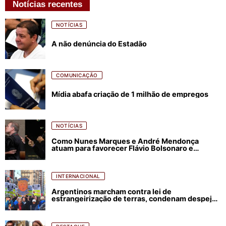
Notícias recentes
NOTÍCIAS
A não denúncia do Estadão
COMUNICAÇÃO
Mídia abafa criação de 1 milhão de empregos
NOTÍCIAS
Como Nunes Marques e André Mendonça
atuam para favorecer Flávio Bolsonaro e
abastecer ódio contra Lula
INTERNACIONAL
Argentinos marcham contra lei de
estrangeirização de terras, condenam despejos
e incêndios florestais