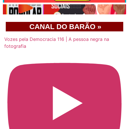
CANAL DO BARÃO »
Vozes pela Democracia 116 | A pessoa negra na
fotografia