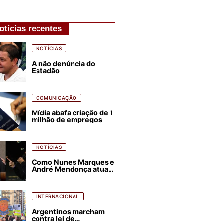
otícias recentes
NOTÍCIAS
A não denúncia do
Estadão
COMUNICAÇÃO
Mídia abafa criação de 1
milhão de empregos
NOTÍCIAS
Como Nunes Marques e
André Mendonça atuam
para favorecer Flávio
Bolsonaro e abastecer
ódio contra Lula
INTERNACIONAL
Argentinos marcham
contra lei de