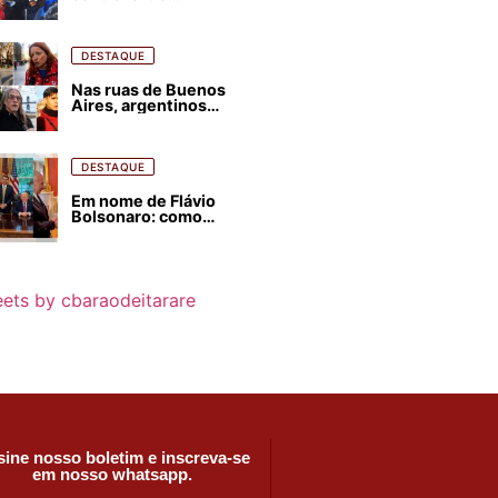
estrangeirização de
terras, condenam
despejos e incêndios
florestais
DESTAQUE
Nas ruas de Buenos
Aires, argentinos
opinam sobre
agressões de Milei
contra o Brasil
DESTAQUE
Em nome de Flávio
Bolsonaro: como
Trump, Milei,
Netanyahu e big techs
já interferem nas
eleições no Brasil
ets by cbaraodeitarare
ine nosso boletim e inscreva-se
em nosso whatsapp.