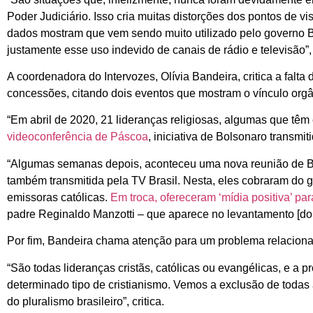
Poder Judiciário. Isso cria muitas distorções dos pontos de vis
dados mostram que vem sendo muito utilizado pelo governo 
justamente esse uso indevido de canais de rádio e televisão”, 
A coordenadora do Intervozes, Olívia Bandeira, critica a falt
concessões, citando dois eventos que mostram o vínculo orgâ
“Em abril de 2020, 21 lideranças religiosas, algumas que têm
videoconferência de Páscoa
, iniciativa de Bolsonaro transmit
“Algumas semanas depois, aconteceu uma nova reunião de Bol
também transmitida pela TV Brasil. Nesta, eles cobraram do
emissoras católicas.
Em troca, ofereceram ‘mídia positiva’ pa
padre Reginaldo Manzotti – que aparece no levantamento [d
Por fim, Bandeira chama atenção para um problema relaciona
“São todas lideranças cristãs, católicas ou evangélicas, e a 
determinado tipo de cristianismo. Vemos a exclusão de todas a
do pluralismo brasileiro”, critica.