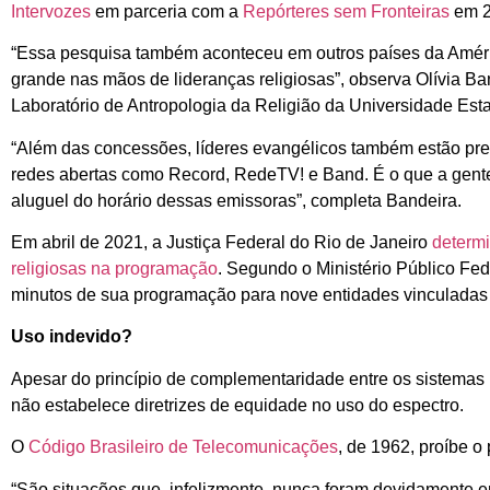
Intervozes
em parceria com a
Repórteres sem Fronteiras
em 2
“Essa pesquisa também aconteceu em outros países da América
grande nas mãos de lideranças religiosas”, observa Olívia Ba
Laboratório de Antropologia da Religião da Universidade Es
“Além das concessões, líderes evangélicos também estão pr
redes abertas como Record, RedeTV! e Band. É o que a gen
aluguel do horário dessas emissoras”, completa Bandeira.
Em abril de 2021, a Justiça Federal do Rio de Janeiro
determi
religiosas na programação
. Segundo o Ministério Público Fe
minutos de sua programação para nove entidades vinculadas a
Uso indevido?
Apesar do princípio de complementaridade entre os sistemas pr
não estabelece diretrizes de equidade no uso do espectro.
O
Código Brasileiro de Telecomunicações
, de 1962, proíbe o 
“São situações que, infelizmente, nunca foram devidamente e