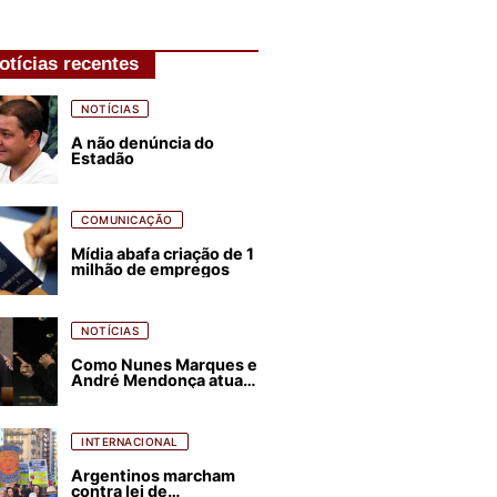
otícias recentes
NOTÍCIAS
A não denúncia do
Estadão
COMUNICAÇÃO
Mídia abafa criação de 1
milhão de empregos
NOTÍCIAS
Como Nunes Marques e
André Mendonça atuam
para favorecer Flávio
Bolsonaro e abastecer
ódio contra Lula
INTERNACIONAL
Argentinos marcham
contra lei de