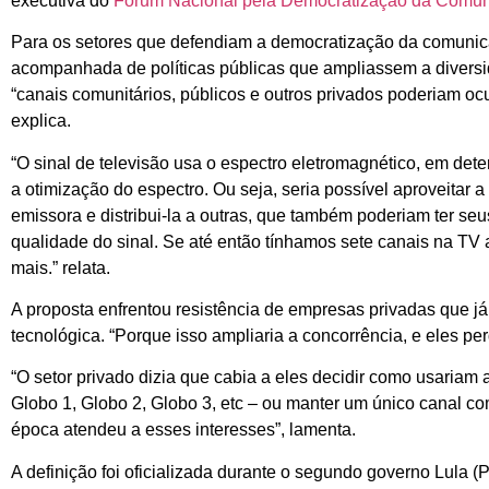
executiva do
Fórum Nacional pela Democratização da Comu
Para os setores que defendiam a democratização da comunicaç
acompanhada de políticas públicas que ampliassem a diversid
“canais comunitários, públicos e outros privados poderiam ocu
explica.
“O sinal de televisão usa o espectro eletromagnético, em deter
a otimização do espectro. Ou seja, seria possível aproveitar
emissora e distribui-la a outras, que também poderiam ter se
qualidade do sinal. Se até então tínhamos sete canais na TV ab
mais.” relata.
A proposta enfrentou resistência de empresas privadas que já
tecnológica. “Porque isso ampliaria a concorrência, e eles per
“O setor privado dizia que cabia a eles decidir como usariam 
Globo 1, Globo 2, Globo 3, etc – ou manter um único canal co
época atendeu a esses interesses”, lamenta.
A definição foi oficializada durante o segundo governo Lula 