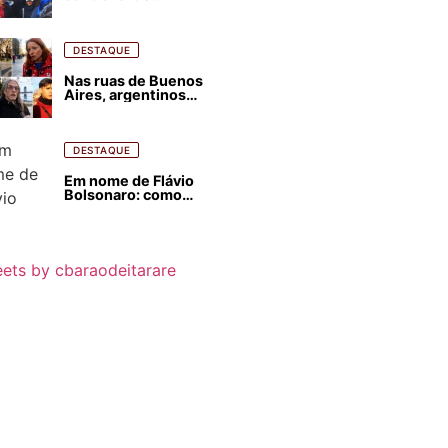
estrangeirização de
terras, condenam
despejos e incêndios
florestais
DESTAQUE
Nas ruas de Buenos
Aires, argentinos
opinam sobre
agressões de Milei
contra o Brasil
DESTAQUE
Em nome de Flávio
Bolsonaro: como
Trump, Milei,
Netanyahu e big techs
já interferem nas
eleições no Brasil
ets by cbaraodeitarare