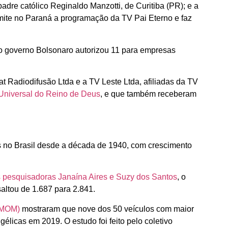
 padre católico Reginaldo Manzotti, de Curitiba (PR); e a
mite no Paraná a programação da TV Pai Eterno e faz
 o governo Bolsonaro autorizou 11 para empresas
t Radiodifusão Ltda e a TV Leste Ltda, afiliadas da TV
 Universal do Reino de Deus
, e que também receberam
os no Brasil desde a década de 1940, com crescimento
 pesquisadoras Janaína Aires e Suzy dos Santos
, o
altou de 1.687 para 2.841.
 (MOM)
mostraram que nove dos 50 veículos com maior
élicas em 2019. O estudo foi feito pelo coletivo