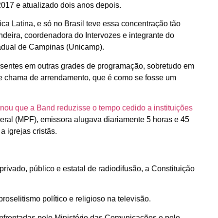
017 e atualizado dois anos depois.
 Latina, e só no Brasil teve essa concentração tão
ndeira, coordenadora do Intervozes e integrante do
tadual de Campinas (Unicamp).
esentes em outras grades de programação, sobretudo em
te chama de arrendamento, que é como se fosse um
nou que a Band reduzisse o tempo cedido a instituições
deral (MPF), emissora alugava diariamente 5 horas e 45
 igrejas cristãs.
ivado, público e estatal de radiodifusão, a Constituição
proselitismo político e religioso na televisão.
nfrentadas pelo Ministério das Comunicações e pelo