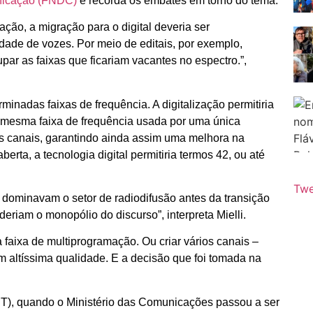
nicação (FNDC)
e recorda os embates em torno do tema.
ão, a migração para o digital deveria ser
ade de vozes. Por meio de editais, por exemplo,
par as faixas que ficariam vacantes no espectro.”,
minadas faixas de frequência. A digitalização permitiria
 a mesma faixa de frequência usada por uma única
us canais, garantindo ainda assim uma melhora na
erta, a tecnologia digital permitiria termos 42, ou até
Twe
 dominavam o setor de radiodifusão antes da transição
deriam o monopólio do discurso”, interpreta Mielli.
a faixa de multiprogramação. Ou criar vários canais –
m altíssima qualidade. E a decisão que foi tomada na
(PT), quando o Ministério das Comunicações passou a ser