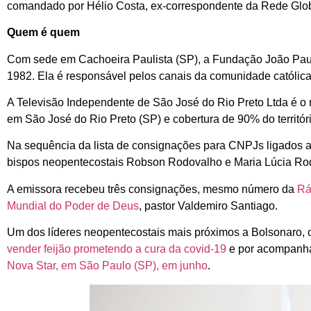
comandado por Hélio Costa, ex-correspondente da Rede Glo
Quem é quem
Com sede em Cachoeira Paulista (SP), a Fundação João Paulo I
1982. Ela é responsável pelos canais da comunidade católic
A Televisão Independente de São José do Rio Preto Ltda é o
em São José do Rio Preto (SP) e cobertura de 90% do territór
Na sequência da lista de consignações para CNPJs ligados a
bispos neopentecostais Robson Rodovalho e Maria Lúcia Ro
A emissora recebeu três consignações, mesmo número da
Rá
Mundial do Poder de Deus
, pastor Valdemiro Santiago.
Um dos líderes neopentecostais mais próximos a Bolsonaro, o
vender feijão prometendo a cura da covid-19
e por acompanha
Nova Star, em São Paulo (SP), em junho
.