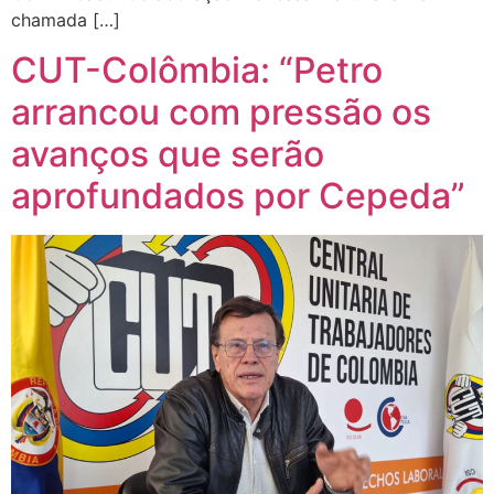
chamada […]
CUT-Colômbia: “Petro
arrancou com pressão os
avanços que serão
aprofundados por Cepeda”