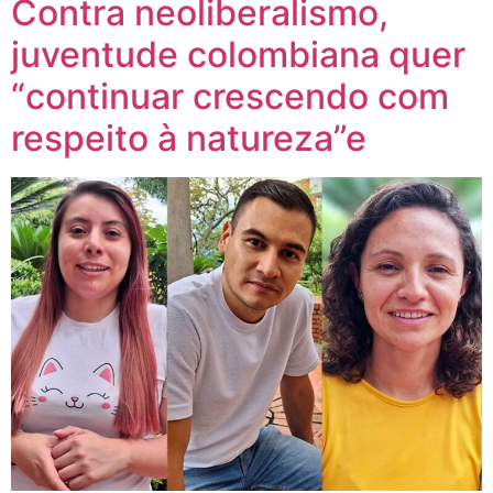
Contra neoliberalismo,
juventude colombiana quer
“continuar crescendo com
respeito à natureza”e