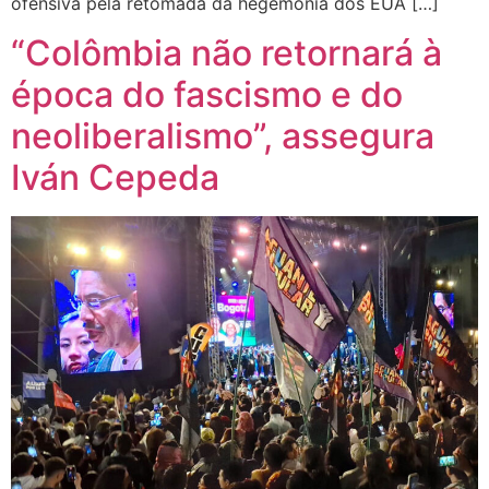
ofensiva pela retomada da hegemonia dos EUA […]
“Colômbia não retornará à
época do fascismo e do
neoliberalismo”, assegura
Iván Cepeda